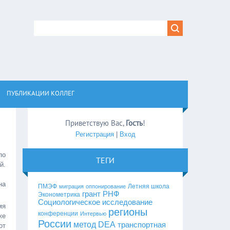
ПУБЛИКАЦИИ КОЛЛЕГ
Приветствую Вас
,
Гость
!
Регистрация
|
Вход
по
ТЕГИ
й.
на
ПМЭФ
Летняя школа
миграция
оппонирование
грант РНФ
Эконометрика
Социологическое исследование
мя
регионы
конференции
Интервью
же
России
метод DEA
транспортная
от