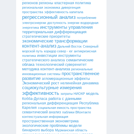
регионов
регионы
кластерная политика
региональная экономика
дивергенция
пространства
эффективность капитала
регрессионный анализ
потребление
электроэнергии
доступность энергии
водородная
инструменты управления
энергетика
территориальная дифференциация
стратегические приоритеты
экономические трансформации
контент-анализ
Дальний Восток
Северный
морской путь
коридор север - юг
антикризисная
инвестиции
инструменты
политика
семантические
стратегического анализа
облака
технологический суверенитет
методика контент-анализа
региональные
пространственное
инновационные системы
развитие
агломерационные эффекты
Экономический рост
нелинейная динамика
социокультурные измерения
эффективность
модель
затраты НИОКР
работа с данными
Кобба-Дугласа
региональная дифференциация
Республика
Карелия
социальная емкость пространства
семантический анализ
паблики ВКонтакте
контекстуальная информация
пространственная эконометрика
экологические проблемы
модели
бинарного выбора
Мурманская область