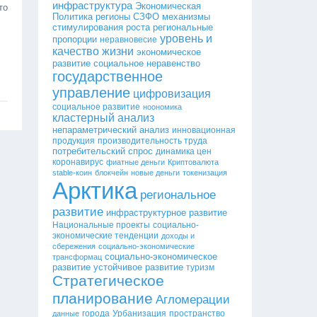
инфраструктура
Экономическая
то
Политика
регионы СЗФО
механизмы
стимулирования роста
региональные
уровень и
пропорции
неравновесие
качество жизни
экономическое
развитие
социальное неравенство
государственное
управление
цифровизация
социальное развитие
ноономика
кластерный анализ
непараметрический анализ
инновационная
продукция
производительность труда
потребительский спрос
динамика цен
коронавирус
фиатные деньги
Криптовалюта
stable-коин
блокчейн
новые деньги
токенизация
Арктика
региональное
развитие
инфраструктурное развитие
Национальные проекты
социально-
экономические тенденции
доходы и
сбережения
социально-экономические
социально-экономическое
трансформац
развитие
устойчивое развитие
туризм
Стратегическое
планирование
Агломерации
города
Урбанизация
пространство
данные