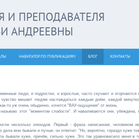
Я И ПРЕПОДАВАТЕЛЯ
ЬИ АНДРЕЕВНЫ
АЛЫ
НАВИГАТОР ПО ПУБЛИКАЦИЯМ
БЛОГ
КОНТАКТЫ
менные люди, и подростки, и взрослые, часто скучают и огорчаются 
-то чувство мешает людям наслаждаться каждым днём, каждой минутко
 как-то уж очень обыденно, хочется "ВАУ-ощущения" от жизнь.
 называю этот "моментом слабости". И наваливаются они, убеждена, 
огли несколько эпизодов. Первый - фраза написанная, человеком и
то дела мои бывали и лучше, он ответил: "Но, вероятно, гораздо хуже то
ла бывали хуже, причём, сильно хуже. Это так уравновесило меня в т