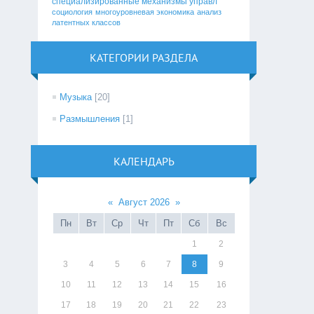
специализированные механизмы управл
социология
многоуровневая экономика
анализ
латентных классов
КАТЕГОРИИ РАЗДЕЛА
Музыка
[20]
Размышления
[1]
КАЛЕНДАРЬ
«
Август 2026
»
Пн
Вт
Ср
Чт
Пт
Сб
Вс
1
2
3
4
5
6
7
8
9
10
11
12
13
14
15
16
17
18
19
20
21
22
23