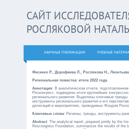
САЙТ ИССЛЕДОВАТЕЛ
РОСЛЯКОВОЙ НАТАЛ
НАУЧНЫЕ ПУБЛИКАЦИИ
УЧЕБНЫЕ МАТЕРИ
Фесенко Р., Дорофеева Л., Рослякова Н., Леонтьев
Региональная повестка: итоги 2022 года
Аннотация
: В аналитическом отчете, подготовленно
Росконгресс, подведены итоги крупнейших конгрессно
регионального развития. Выделены ключевые тренды 
инструменты регионального развития и его перспект
делегаций в мероприятиях, проводимых Фондом Роскон
Ключевые слова
: Регионы, тренды, инструменты раз
Abstract
: The analytical report, prepared jointly by the 
Roscongress Foundation, summarizes the results of the lar