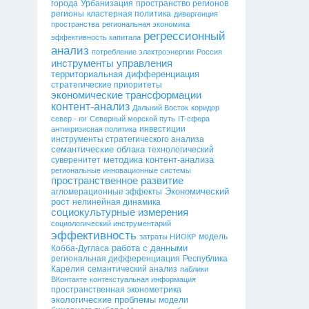
города
Урбанизация
пространство регионов
регионы
кластерная политика
дивергенция
пространства
региональная экономика
регрессионный
эффективность капитала
анализ
потребление электроэнергии
Россия
инструменты управления
территориальная дифференциация
стратегические приоритеты
экономические трансформации
контент-анализ
Дальний Восток
коридор
север - юг
Северный морской путь
IT-сфера
инвестиции
антикризисная политика
инструменты стратегического анализа
семантические облака
технологический
методика контент-анализа
суверенитет
региональные инновационные системы
пространственное развитие
Экономический
агломерационные эффекты
рост
нелинейная динамика
социокультурные измерения
социологический инструментарий
эффективность
модель
затраты НИОКР
работа с данными
Кобба-Дугласа
региональная дифференциация
Республика
Карелия
семантический анализ
паблики
ВКонтакте
контекстуальная информация
пространственная эконометрика
экологические проблемы
модели