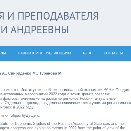
Я И ПРЕПОДАВАТЕЛЯ
ЬИ АНДРЕЕВНЫ
АЛЫ
НАВИГАТОР ПО ПУБЛИКАЦИЯМ
БЛОГ
КОНТАКТЫ
а А., Свириденко М., Туранова М.
м совместно Институтом проблем региональной экономики РАН и Фондом
-выставочных мероприятий 2022 года с точки зрения повестки
и факторы, влияющие на развитие регионов России, актуальные
ивы. Отдельно в докладе выделены ключевые треки участия региональны
гресс в 2022 году.
вития, образ будущего.
Institute for Economic Studies of the Russian Academy of Sciences and the
gest congress and exhibition events in 2022 from the point of view of the