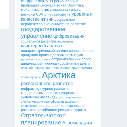
инфраструктура
региональные
пропорции
Экономическая Политика
механизмы стимулирования роста
уровень и
регионы СЗФО
неравновесие
качество жизни
социальное
неравенство
экономическое развитие
государственное
управление
цифровизация
социальное развитие
ноономика
кластерный анализ
непараметрический анализ
инновационная
продукция
производительность труда
потребительский спрос
регионы Казахстана
динамика цен
коронавирус
фиатные деньги
блокчейн
stable-коин
токенизация
Криптовалюта
Арктика
новые деньги
региональное развитие
инфраструктурное развитие
Национальные проекты
социально-
экономические тенденции
социально-
экономические трансформац
доходы и
социально-экономическое
сбережения
развитие
устойчивое развитие
туризм
Стратегическое
планирование
Агломерации