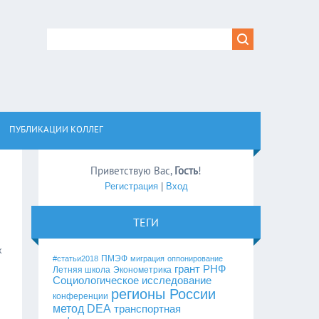
ПУБЛИКАЦИИ КОЛЛЕГ
Приветствую Вас
,
Гость
!
Регистрация
|
Вход
ТЕГИ
х
ПМЭФ
#статьи2018
миграция
оппонирование
грант РНФ
Летняя школа
Эконометрика
Социологическое исследование
регионы России
конференции
метод DEA
транспортная