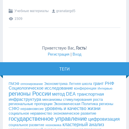
Учебные материалы
granatargd5
1509
Приветствую Вас
,
Гость
!
Регистрация
|
Вход
ТЕГИ
грант РНФ
ПМЭФ
Эконометрика
Летняя школа
оппонирование
Социологическое исследование
конференции
Интервью
регионы России
метод DEA
транспортная
инфраструктура
механизмы стимулирования роста
региональные пропорции
Экономическая Политика
регионы
уровень и качество жизни
СЗФО
неравновесие
социальное неравенство
экономическое развитие
государственное управление
цифровизация
кластерный анализ
социальное развитие
ноономика