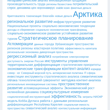
непараметрический анализ
инновационная продукция
потребительский
производительность труда
регионы Казахстана
спрос
динамика цен
коронавирус
stable-коин
фиатные деньги
Арктика
Криптовалюта
токенизация
блокчейн
новые деньги
региональное развитие
инфраструктурное развитие
Национальные проекты
социально-экономические тенденции
доходы и сбережения
социально-экономические трансформац
социально-экономическое развитие
устойчивое развитие
Стратегическое планирование
туризм
Агломерации
города
Урбанизация
пространство
данные
регионов
регионы
кластерная политика
эффективность капитала
региональная экономика
дивергенция пространства
регрессионный анализ
потребление электроэнергии
инструменты управления
доступность энергии
Россия
территориальная дифференциация
стратегические приоритеты
контент-анализ
экономические трансформации
коридор
север - юг
Северный морской путь
антикризисная политика
IT-сфера
семантические
инвестиции
инструменты стратегического анализа
облака
методика контент-анализа
технологический суверенитет
пространственное
региональные инновационные системы
развитие
Экономический рост
агломерационные эффекты
социокультурные измерения
нелинейная динамика
эффективность
социологический инструментарий
затраты НИОКР
работа с данными
модель Кобба-Дугласа
региональная
дифференциация
Республика Карелия
социальная емкость
семантический анализ
пространства
контекстуальная информация