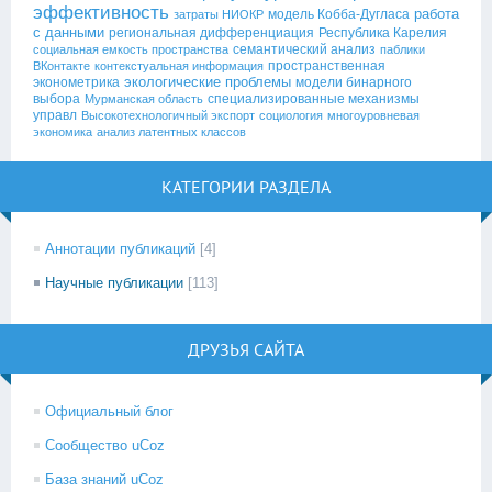
эффективность
работа
модель Кобба-Дугласа
затраты НИОКР
с данными
региональная дифференциация
Республика Карелия
семантический анализ
социальная емкость пространства
паблики
пространственная
ВКонтакте
контекстуальная информация
экологические проблемы
эконометрика
модели бинарного
выбора
специализированные механизмы
Мурманская область
управл
Высокотехнологичный экспорт
социология
многоуровневая
экономика
анализ латентных классов
КАТЕГОРИИ РАЗДЕЛА
Аннотации публикаций
[4]
Научные публикации
[113]
ДРУЗЬЯ САЙТА
Официальный блог
Сообщество uCoz
База знаний uCoz