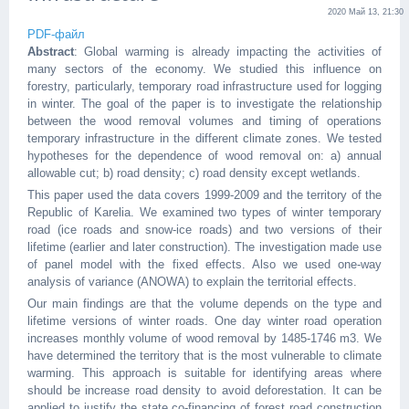
2020 Май 13, 21:30
PDF-файл
Abstract
: Global warming is already impacting the activities of
many sectors of the economy. We studied this influence on
forestry, particularly, temporary road infrastructure used for logging
in winter. The goal of the paper is to investigate the relationship
between the wood removal volumes and timing of operations
temporary infrastructure in the different climate zones. We tested
hypotheses for the dependence of wood removal on: a) annual
allowable cut; b) road density; c) road density except wetlands.
This paper used the data covers 1999-2009 and the territory of the
Republic of Karelia. We examined two types of winter temporary
road (ice roads and snow-ice roads) and two versions of their
lifetime (earlier and later construction). The investigation made use
of panel model with the fixed effects. Also we used one-way
analysis of variance (ANOWA) to explain the territorial effects.
Our main findings are that the volume depends on the type and
lifetime versions of winter roads. One day winter road operation
increases monthly volume of wood removal by 1485-1746 m3. We
have determined the territory that is the most vulnerable to climate
warming. This approach is suitable for identifying areas where
should be increase road density to avoid deforestation. It can be
applied to justify the state co-financing of forest road construction