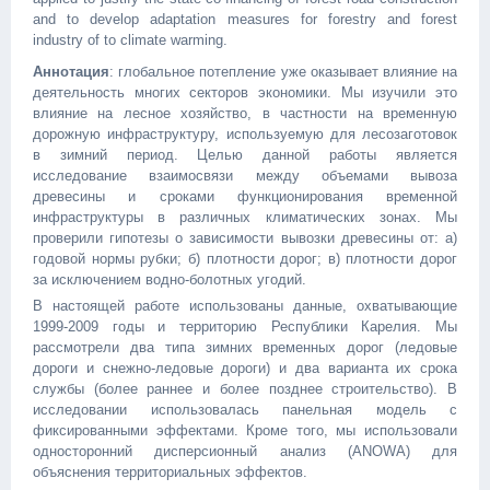
and to develop adaptation measures for forestry and forest
industry of to climate warming.
Аннотация
: глобальное потепление уже оказывает влияние на
деятельность многих секторов экономики. Мы изучили это
влияние на лесное хозяйство, в частности на временную
дорожную инфраструктуру, используемую для лесозаготовок
в зимний период. Целью данной работы является
исследование взаимосвязи между объемами вывоза
древесины и сроками функционирования временной
инфраструктуры в различных климатических зонах. Мы
проверили гипотезы о зависимости вывозки древесины от: а)
годовой нормы рубки; б) плотности дорог; в) плотности дорог
за исключением водно-болотных угодий.
В настоящей работе использованы данные, охватывающие
1999-2009 годы и территорию Республики Карелия. Мы
рассмотрели два типа зимних временных дорог (ледовые
дороги и снежно-ледовые дороги) и два варианта их срока
службы (более раннее и более позднее строительство). В
исследовании использовалась панельная модель с
фиксированными эффектами. Кроме того, мы использовали
односторонний дисперсионный анализ (ANOWA) для
объяснения территориальных эффектов.