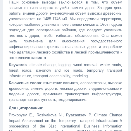
Наши основные выводы заключаются в том, что объем
зависит от типа и срока службы зимних дорог. За один день
работы зимней дороги ежемесячный объем вывозки древесины
увеличивается на 1485-1746 м3. Мы определили территорию,
которая наиболее уязвима к потеплению климата. Этот подход
подходит для определения районов, где следует увеличить
плотность дорог, чтобы избежать обезлесения. Она может
быть применена для обоснования государственного
софинансирования строительства лесных дорог и разработки
мер адаптации лесного хозяйства и лесной промышленности к
потеплению климата.
Keywords
: climate change, logging, wood removal, winter roads,
forest roads, ice-snow and ice roads, temporary transport
infrastructure, transport accessibility, modeling.
Ключевые слова
: изменение климата, лесозаготовки, вывозка
древесины, зимние дороги, лесные дороги, ледово-снежные и
ледовые дороги, временная транспортная инфраструктура,
транспортная доступность, моделирование.
Для цитирования
:
Prokopyev E., Roslyakova N., Ryazantsev P. Climate Change
Impact Assessment on the Temporary Transport Infrastructure //
proceedings of the 31st International Business Information