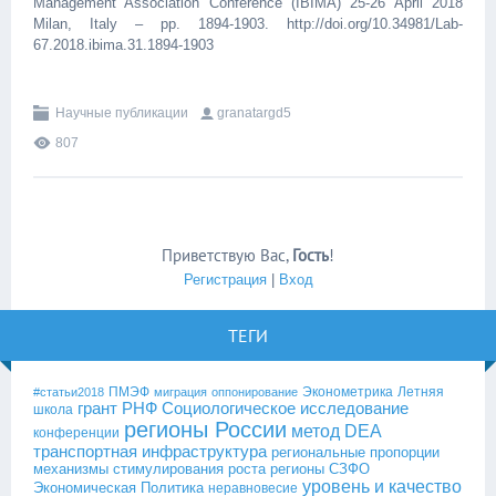
Management Association Conference (IBIMA) 25-26 April 2018
Milan, Italy – pp. 1894-1903. http://doi.org/10.34981/Lab-
67.2018.ibima.31.1894-1903
Научные публикации
granatargd5
807
Приветствую Вас
,
Гость
!
Регистрация
|
Вход
ТЕГИ
ПМЭФ
Эконометрика
Летняя
#статьи2018
миграция
оппонирование
грант РНФ
Социологическое исследование
школа
регионы России
метод DEA
конференции
транспортная инфраструктура
региональные пропорции
механизмы стимулирования роста
регионы СЗФО
уровень и качество
Экономическая Политика
неравновесие