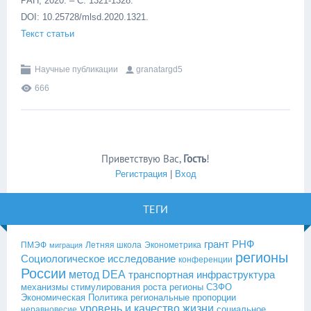
РАН, 2020. – С. 1321-1328.
DOI: 10.25728/mlsd.2020.1321.
Текст статьи
Научные публикации
granatargd5
666
Приветствую Вас
,
Гость
!
Регистрация
|
Вход
ТЕГИ
грант РНФ
ПМЭФ
Летняя школа
Эконометрика
миграция
регионы
Социологическое исследование
конференции
России
метод DEA
транспортная инфраструктура
механизмы стимулирования роста
регионы СЗФО
Экономическая Политика
региональные пропорции
уровень и качество жизни
социальное
неравновесие