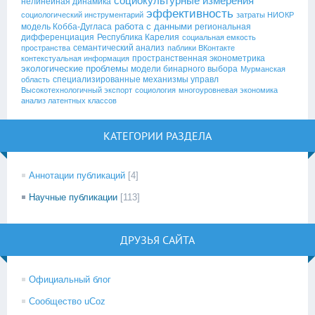
социокультурные измерения
нелинейная динамика
эффективность
социологический инструментарий
затраты НИОКР
работа с данными
модель Кобба-Дугласа
региональная
дифференциация
Республика Карелия
социальная емкость
семантический анализ
пространства
паблики ВКонтакте
пространственная эконометрика
контекстуальная информация
экологические проблемы
модели бинарного выбора
Мурманская
специализированные механизмы управл
область
Высокотехнологичный экспорт
социология
многоуровневая экономика
анализ латентных классов
КАТЕГОРИИ РАЗДЕЛА
Аннотации публикаций
[4]
Научные публикации
[113]
ДРУЗЬЯ САЙТА
Официальный блог
Сообщество uCoz