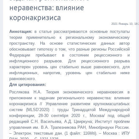
неравенства: влияние
коронакризиса
2021 Январь 10, 18:
Аннотация:
в статье рассматриваются основные постулаты
теории применительно к региональному экономическому
пространству. На основе статистических данных автор
обосновывает гипотезу о том, что разные регионы Российской
Федерации пребывают в состоянии рецессионного и
инфляционного разрывов. Для рецессионного разрыва
характерен уровень цен стабильно выше равновесного, для
инфляционных, напротив, уровень цен стабильно ниже
равновесного.
Для цитирования:
Рослякова Н.А. Теория экономического неравновесия в
приложении к задачам регионального неравенства: влияние
коронакризиса // Управление развитием крупномасштабных
систем (MLSD’2020) : труды Тринадцатой Международной
конференции, 28-30 сентября 2020 г., Москва/ под общей
редакцией С.Н. Васильева, А.Д. Цвиркуна; Институт проблем
управления им. В.А. Трапезникова РАН, Минобрнауки России.
– Электрон. текстовые дан. (1 файл: 116Мб). – Москва : ИПУ