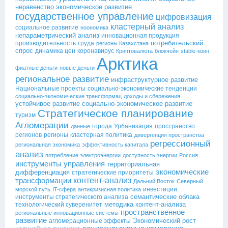
неравенство
экономическое развитие
государственное управление
цифровизация
кластерный анализ
социальное развитие
ноономика
непараметрический анализ
инновационная продукция
потребительский
производительность труда
регионы Казахстана
спрос
динамика цен
коронавирус
Криптовалюта
блокчейн
stable-коин
Арктика
фиатные деньги
новые деньги
региональное развитие
инфраструктурное развитие
Национальные проекты
социально-экономические тенденции
социально-экономические трансформац
доходы и сбережения
устойчивое развитие
социально-экономическое развитие
Стратегическое планирование
туризм
Агломерации
города
Урбанизация
пространство
данные
регионов
регионы
кластерная политика
дивергенция пространства
регрессионный
региональная экономика
эффективность капитала
анализ
потребление электроэнергии
доступность энергии
Россия
инструменты управления
территориальная
экономические
дифференциация
стратегические приоритеты
контент-анализ
трансформации
Дальний Восток
Северный
инвестиции
морской путь
IT-сфера
антикризисная политика
семантические облака
инструменты стратегического анализа
методика контент-анализа
технологический суверенитет
пространственное
региональные инновационные системы
развитие
Экономический рост
агломерационные эффекты