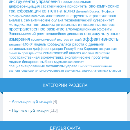
инструменты управления
территориальная
экономические
дифференциация
стратегические приоритеты
контент-анализ
трансформации
Дальний Восток
IT-сфера
инвестиции
инструменты стратегического
антикризисная политика
семантические облака
анализа
технологический суверенитет
методика контент-анализа
региональные инновационные системы
пространственное развитие
агломерационные эффекты
социокультурные
Экономический рост
нелинейная динамика
эффективность
измерения
социологический инструментарий
работа с данными
модель Кобба-Дугласа
затраты НИОКР
региональная дифференциация
Республика Карелия
социальная
семантический анализ
емкость пространства
паблики ВКонтакте
экологические проблемы
пространственная эконометрика
модели бинарного выбора
Мурманская область
специализированные механизмы управл
Высокотехнологичный
экспорт
социология
многоуровневая экономика
анализ латентных классов
КАТЕГОРИИ РАЗДЕЛА
Аннотации публикаций
[4]
Научные публикации
[113]
ДРУЗЬЯ САЙТА