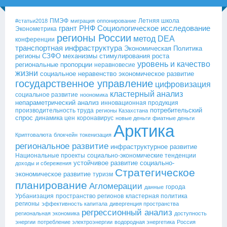
ПМЭФ
Летняя школа
#статьи2018
миграция
оппонирование
грант РНФ
Социологическое исследование
Эконометрика
регионы России
метод DEA
конференции
транспортная инфраструктура
Экономическая Политика
регионы СЗФО
механизмы стимулирования роста
уровень и качество
региональные пропорции
неравновесие
жизни
социальное неравенство
экономическое развитие
государственное управление
цифровизация
кластерный анализ
социальное развитие
ноономика
непараметрический анализ
инновационная продукция
потребительский
производительность труда
регионы Казахстана
спрос
динамика цен
коронавирус
новые деньги
фиатные деньги
Арктика
Криптовалюта
блокчейн
токенизация
региональное развитие
инфраструктурное развитие
Национальные проекты
социально-экономические тенденции
устойчивое развитие
социально-
доходы и сбережения
Стратегическое
экономическое развитие
туризм
планирование
Агломерации
города
данные
Урбанизация
пространство регионов
кластерная политика
регионы
эффективность капитала
дивергенция пространства
регрессионный анализ
региональная экономика
доступность
энергии
потребление электроэнергии
водородная энергетика
Россия