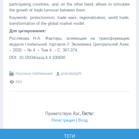
participating countries, and, on the other hand, allows to stimulate
the growth of trade turnover between them.
Keywords: protectionism, trade wars, regionalization, world trade,
transformation of the global market model.
Для цитирования:
Рослякова Н.А. Факторы, влияющие на трансформацию
модели глобальной торговли // Экономика Центральной Азии.
– 2020. – № 4. – Том 4. – С. 367-374.
DOI: 10.18334/asia.4.4.100600
Научные публикации
granatargd5
660
Приветствую Вас
,
Гость
!
Регистрация
|
Вход
ТЕГИ