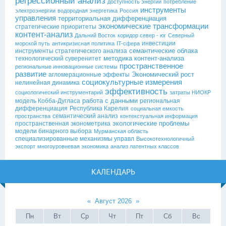
регрессионный анализ
доступность энергии
потребление
инструменты
электроэнергии
водородная энергетика
Россия
управления
территориальная дифференциация
экономические трансформации
стратегические приоритеты
контент-анализ
Дальний Восток
коридор север - юг
Северный
инвестиции
морской путь
антикризисная политика
IT-сфера
семантические облака
инструменты стратегического анализа
методика контент-анализа
технологический суверенитет
пространственное
региональные инновационные системы
развитие
Экономический рост
агломерационные эффекты
социокультурные измерения
нелинейная динамика
эффективность
социологический инструментарий
затраты НИОКР
работа с данными
модель Кобба-Дугласа
региональная
дифференциация
Республика Карелия
социальная емкость
семантический анализ
пространства
контекстуальная информация
экологические проблемы
пространственная эконометрика
модели бинарного выбора
Мурманская область
специализированные механизмы управл
Высокотехнологичный
экспорт
многоуровневая экономика
анализ латентных классов
КАЛЕНДАРЬ
«
Август 2026
»
Пн
Вт
Ср
Чт
Пт
Сб
Вс