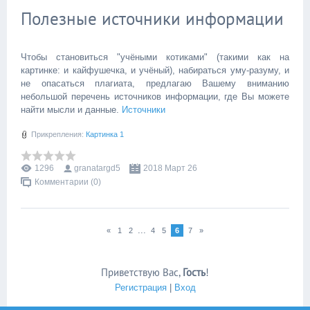
Полезные источники информации
Чтобы становиться "учёными котиками" (такими как на
картинке: и кайфушечка, и учёный), набираться уму-разуму, и
не опасаться плагиата, предлагаю Вашему вниманию
небольшой перечень источников информации, где Вы можете
найти мысли и данные.
Источники
Прикрепления:
Картинка 1
1296
granatargd5
2018 Март 26
Комментарии (0)
...
«
1
2
4
5
6
7
»
Приветствую Вас
,
Гость
!
Регистрация
|
Вход