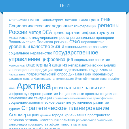
ТЕГИ
грант РНФ
ПМЭФ
Эконометрика
Летняя школа
#статьи2018
регионы
Социологическое исследование
конференции
России
метод DEA
транспортная инфраструктура
механизмы стимулирования роста
региональные пропорции
Экономическая Политика
регионы СЗФО
неравновесие
уровень и качество жизни
экономическое развитие
государственное
социальное неравенство
управление
цифровизация
социальное развитие
кластерный анализ
непараметрический анализ
ноономика
инновационная продукция
производительность труда
регионы
потребительский спрос
динамика цен
коронавирус
Казахстана
фиатные деньги
Криптовалюта
токенизация
блокчейн
новые деньги
stable-
Арктика
региональное развитие
коин
инфраструктурное развитие
Национальные проекты
социально-
экономические тенденции
социально-экономические трансформац
социально-экономическое развитие
устойчивое развитие
Стратегическое планирование
туризм
Агломерации
города
Урбанизация
пространство
данные
регионов
регионы
кластерная политика
региональная экономика
дивергенция пространства
эффективность капитала