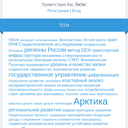
Приветствую Вас
,
Гость
!
Регистрация
|
Вход
ТЕГИ
грант
ПМЭФ
Эконометрика
Летняя школа
миграция
оппонирование
РНФ
Социологическое исследование
конференции
регионы России
метод DEA
транспортная
Интервью
инфраструктура
механизмы стимулирования роста
региональные пропорции
регионы СЗФО
Экономическая
уровень и качество жизни
Политика
неравновесие
социальное неравенство
экономическое развитие
государственное управление
цифровизация
кластерный анализ
социальное развитие
ноономика
непараметрический анализ
инновационная продукция
потребительский
производительность труда
регионы Казахстана
спрос
динамика цен
коронавирус
блокчейн
stable-коин
Криптовалюта
Арктика
фиатные деньги
новые деньги
токенизация
региональное развитие
инфраструктурное развитие
Национальные проекты
социально-экономические тенденции
доходы и сбережения
социально-экономические трансформац
социально-экономическое развитие
устойчивое развитие