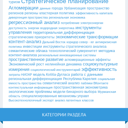
Стратегическое планирование
туризм
Агломерации
города
Урбанизация
пространство
данные
регионов
регионы
кластерная политика
эффективность капитала
дивергенция пространства
региональная экономика
регрессионный анализ
потребление электроэнергии
инструменты
доступность энергии
водородная энергетика
управления
территориальная дифференциация
экономические трансформации
стратегические приоритеты
контент-анализ
Дальний Восток
коридор север - юг
антикризисная
инвестиции
инструменты стратегического анализа
политика
семантические облака
методика
технологический суверенитет
контент-анализа
региональные инновационные системы
пространственное развитие
агломерационные эффекты
социокультурные
Экономический рост
нелинейная динамика
эффективность
измерения
социологический инструментарий
работа с данными
модель Кобба-Дугласа
затраты НИОКР
региональная дифференциация
Республика Карелия
социальная
семантический анализ
емкость пространства
паблики ВКонтакте
пространственная эконометрика
контекстуальная информация
экологические проблемы
модели бинарного выбора
Мурманская
специализированные механизмы управл
область
Высокотехнологичный экспорт
анализ латентных классов
КАТЕГОРИИ РАЗДЕЛА