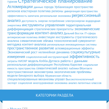
Стратегическое планирование
туризм
Агломерации
города
Урбанизация
пространство
данные
регионов
кластерная политика
регионы
дивергенция пространства
регрессионный
эффективность капитала
региональная экономика
анализ
доступность энергии
потребление электроэнергии
водородная
инструменты управления
территориальная
энергетика
экономические
дифференциация
стратегические приоритеты
контент-анализ
трансформации
Дальний Восток
IT-сфера
инвестиции
инструменты стратегического
антикризисная политика
семантические облака
анализа
технологический суверенитет
методика контент-анализа
региональные инновационные системы
пространственное развитие
агломерационные эффекты
социокультурные
Экономический рост
нелинейная динамика
эффективность
измерения
социологический инструментарий
работа с данными
модель Кобба-Дугласа
затраты НИОКР
региональная дифференциация
Республика Карелия
социальная
семантический анализ
емкость пространства
паблики ВКонтакте
экологические проблемы
пространственная эконометрика
модели бинарного выбора
Мурманская область
специализированные механизмы управл
Высокотехнологичный
экспорт
социология
многоуровневая экономика
анализ латентных классов
КАТЕГОРИИ РАЗДЕЛА
Музыка
[20]