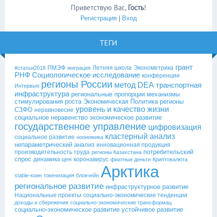
Приветствую Вас
,
Гость
!
Регистрация
|
Вход
ТЕГИ
грант
ПМЭФ
Летняя школа
Эконометрика
#статьи2018
миграция
РНФ
Социологическое исследование
конференции
регионы России
метод DEA
транспортная
Интервью
инфраструктура
региональные пропорции
механизмы
стимулирования роста
Экономическая Политика
регионы
уровень и качество жизни
СЗФО
неравновесие
социальное неравенство
экономическое развитие
государственное управление
цифровизация
кластерный анализ
социальное развитие
ноономика
непараметрический анализ
инновационная продукция
потребительский
производительность труда
регионы Казахстана
спрос
динамика цен
коронавирус
фиатные деньги
Криптовалюта
Арктика
stable-коин
токенизация
блокчейн
региональное развитие
инфраструктурное развитие
Национальные проекты
социально-экономические тенденции
доходы и сбережения
социально-экономические трансформац
социально-экономическое развитие
устойчивое развитие