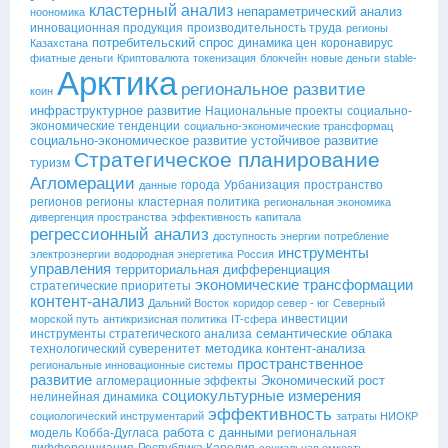
кластерный анализ
непараметрический анализ
ноономика
инновационная продукция
производительность труда
регионы
потребительский спрос
динамика цен
коронавирус
Казахстана
фиатные деньги
Криптовалюта
токенизация
блокчейн
новые деньги
stable-
Арктика
региональное развитие
коин
инфраструктурное развитие
Национальные проекты
социально-
экономические тенденции
социально-экономические трансформац
социально-экономическое развитие
устойчивое развитие
Стратегическое планирование
туризм
Агломерации
города
Урбанизация
пространство
данные
регионов
регионы
кластерная политика
региональная экономика
дивергенция пространства
эффективность капитала
регрессионный анализ
доступность энергии
потребление
инструменты
электроэнергии
водородная энергетика
Россия
управления
территориальная дифференциация
экономические трансформации
стратегические приоритеты
контент-анализ
Дальний Восток
коридор север - юг
Северный
инвестиции
морской путь
антикризисная политика
IT-сфера
семантические облака
инструменты стратегического анализа
методика контент-анализа
технологический суверенитет
пространственное
региональные инновационные системы
развитие
Экономический рост
агломерационные эффекты
социокультурные измерения
нелинейная динамика
эффективность
социологический инструментарий
затраты НИОКР
работа с данными
модель Кобба-Дугласа
региональная