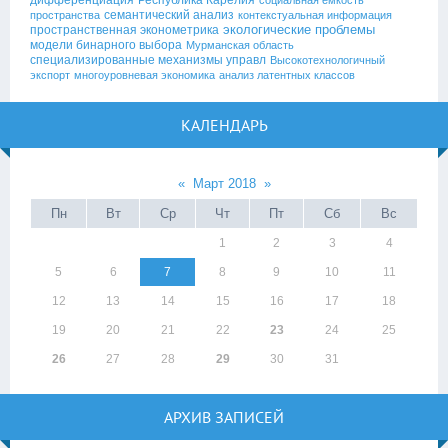
дифференциация
Республика Карелия
социальная емкость
семантический анализ
пространства
контекстуальная информация
экологические проблемы
пространственная эконометрика
модели бинарного выбора
Мурманская область
специализированные механизмы управл
Высокотехнологичный
экспорт
многоуровневая экономика
анализ латентных классов
КАЛЕНДАРЬ
«
Март 2018
»
Пн
Вт
Ср
Чт
Пт
Сб
Вс
1
2
3
4
5
6
7
8
9
10
11
12
13
14
15
16
17
18
19
20
21
22
23
24
25
26
27
28
29
30
31
АРХИВ ЗАПИСЕЙ