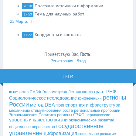
Полезные источники информации
20:10
Тема для научных работ
17:53
23 Марта, Пт
Координаты и контакты
17:22
Приветствую Вас
,
Гость
!
Регистрация
|
Вход
ТЕГИ
грант РНФ
ПМЭФ
Эконометрика
Летняя школа
#статьи2018
регионы
Социологическое исследование
конференции
России
метод DEA
транспортная инфраструктура
механизмы стимулирования роста
региональные пропорции
Экономическая Политика
регионы СЗФО
неравновесие
уровень и качество жизни
экономическое развитие
государственное
социальное неравенство
управление
цифровизация
социальное развитие