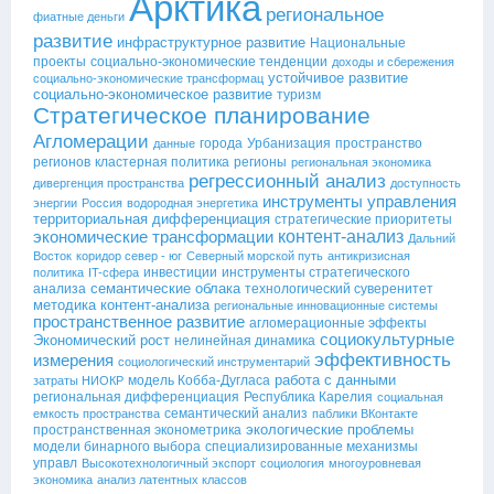
Арктика
региональное
фиатные деньги
развитие
инфраструктурное развитие
Национальные
проекты
социально-экономические тенденции
доходы и сбережения
устойчивое развитие
социально-экономические трансформац
социально-экономическое развитие
туризм
Стратегическое планирование
Агломерации
города
Урбанизация
пространство
данные
регионов
кластерная политика
регионы
региональная экономика
регрессионный анализ
дивергенция пространства
доступность
инструменты управления
энергии
Россия
водородная энергетика
территориальная дифференциация
стратегические приоритеты
контент-анализ
экономические трансформации
Дальний
Восток
коридор север - юг
Северный морской путь
антикризисная
инвестиции
инструменты стратегического
политика
IT-сфера
семантические облака
анализа
технологический суверенитет
методика контент-анализа
региональные инновационные системы
пространственное развитие
агломерационные эффекты
социокультурные
Экономический рост
нелинейная динамика
эффективность
измерения
социологический инструментарий
работа с данными
модель Кобба-Дугласа
затраты НИОКР
региональная дифференциация
Республика Карелия
социальная
семантический анализ
емкость пространства
паблики ВКонтакте
экологические проблемы
пространственная эконометрика
модели бинарного выбора
специализированные механизмы
управл
Высокотехнологичный экспорт
социология
многоуровневая
экономика
анализ латентных классов