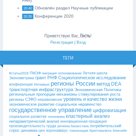
РАН)
Обновлён раздел Научные публикации
20:40
Конференции 2020
20:35
Приветствую Вас
,
Гость
!
Регистрация
|
Вход
ТЕГИ
ПМЭФ
Летняя школа
#статьи2018
миграция
оппонирование
грант РНФ
Социологическое исследование
Эконометрика
регионы России
метод DEA
конференции
Интервью
транспортная инфраструктура
Экономическая Политика
региональные пропорции
механизмы стимулирования роста
уровень и качество жизни
регионы СЗФО
неравновесие
экономическое развитие
социальное неравенство
государственное управление
цифровизация
кластерный анализ
социальное развитие
ноономика
непараметрический анализ
инновационная продукция
потребительский
производительность труда
регионы Казахстана
спрос
динамика цен
коронавирус
токенизация
Криптовалюта
блокчейн