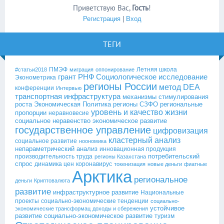
Приветствую Вас
,
Гость
!
Регистрация
|
Вход
ТЕГИ
ПМЭФ
Летняя школа
#статьи2018
миграция
оппонирование
грант РНФ
Социологическое исследование
Эконометрика
регионы России
метод DEA
конференции
Интервью
транспортная инфраструктура
механизмы стимулирования
роста
Экономическая Политика
регионы СЗФО
региональные
уровень и качество жизни
пропорции
неравновесие
социальное неравенство
экономическое развитие
государственное управление
цифровизация
кластерный анализ
социальное развитие
ноономика
непараметрический анализ
инновационная продукция
потребительский
производительность труда
регионы Казахстана
спрос
динамика цен
коронавирус
токенизация
новые деньги
фиатные
Арктика
региональное
деньги
Криптовалюта
развитие
инфраструктурное развитие
Национальные
проекты
социально-экономические тенденции
социально-
устойчивое
экономические трансформац
доходы и сбережения
развитие
социально-экономическое развитие
туризм