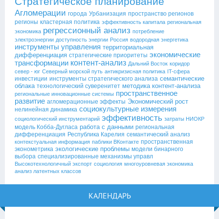
Стратегическое планирование
Агломерации
города
Урбанизация
пространство регионов
регионы
кластерная политика
эффективность капитала
региональная
регрессионный анализ
экономика
потребление
электроэнергии
доступность энергии
Россия
водородная энергетика
инструменты управления
территориальная
экономические
дифференциация
стратегические приоритеты
контент-анализ
трансформации
Дальний Восток
коридор
север - юг
Северный морской путь
антикризисная политика
IT-сфера
семантические
инвестиции
инструменты стратегического анализа
облака
методика контент-анализа
технологический суверенитет
пространственное
региональные инновационные системы
развитие
Экономический рост
агломерационные эффекты
социокультурные измерения
нелинейная динамика
эффективность
социологический инструментарий
затраты НИОКР
работа с данными
модель Кобба-Дугласа
региональная
дифференциация
Республика Карелия
семантический анализ
пространственная
контекстуальная информация
паблики ВКонтакте
экологические проблемы
эконометрика
модели бинарного
выбора
специализированные механизмы управл
Высокотехнологичный экспорт
социология
многоуровневая экономика
анализ латентных классов
КАЛЕНДАРЬ