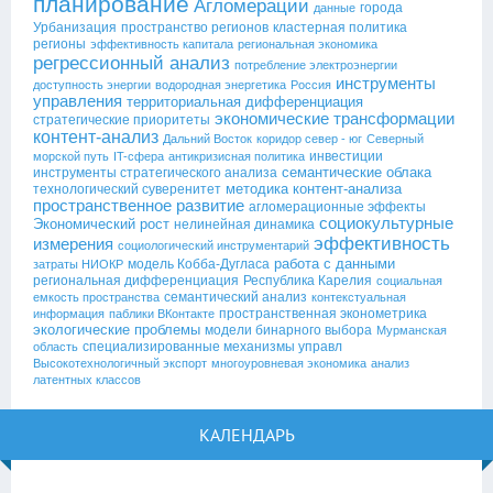
планирование
Агломерации
города
данные
Урбанизация
пространство регионов
кластерная политика
регионы
эффективность капитала
региональная экономика
регрессионный анализ
потребление электроэнергии
инструменты
доступность энергии
водородная энергетика
Россия
управления
территориальная дифференциация
экономические трансформации
стратегические приоритеты
контент-анализ
Дальний Восток
коридор север - юг
Северный
инвестиции
морской путь
IT-сфера
антикризисная политика
семантические облака
инструменты стратегического анализа
методика контент-анализа
технологический суверенитет
пространственное развитие
агломерационные эффекты
социокультурные
Экономический рост
нелинейная динамика
эффективность
измерения
социологический инструментарий
работа с данными
модель Кобба-Дугласа
затраты НИОКР
региональная дифференциация
Республика Карелия
социальная
семантический анализ
емкость пространства
контекстуальная
пространственная эконометрика
информация
паблики ВКонтакте
экологические проблемы
модели бинарного выбора
Мурманская
специализированные механизмы управл
область
Высокотехнологичный экспорт
многоуровневая экономика
анализ
латентных классов
КАЛЕНДАРЬ