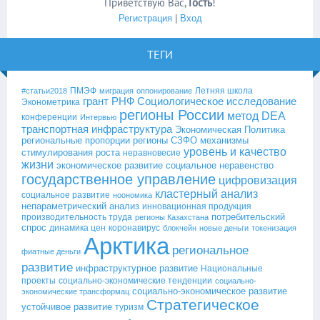
Приветствую Вас
,
Гость
!
Регистрация
|
Вход
ТЕГИ
ПМЭФ
Летняя школа
#статьи2018
миграция
оппонирование
грант РНФ
Социологическое исследование
Эконометрика
регионы России
метод DEA
конференции
Интервью
транспортная инфраструктура
Экономическая Политика
региональные пропорции
регионы СЗФО
механизмы
уровень и качество
стимулирования роста
неравновесие
жизни
экономическое развитие
социальное неравенство
государственное управление
цифровизация
кластерный анализ
социальное развитие
ноономика
непараметрический анализ
инновационная продукция
потребительский
производительность труда
регионы Казахстана
спрос
динамика цен
коронавирус
блокчейн
новые деньги
токенизация
Арктика
региональное
фиатные деньги
развитие
инфраструктурное развитие
Национальные
проекты
социально-экономические тенденции
социально-
социально-экономическое развитие
экономические трансформац
Стратегическое
устойчивое развитие
туризм