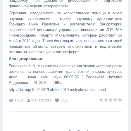
поддержку при доработке диссертации и подготовке
финальной версии автореферата.
Огромная благодарность за колоссальную помощь в моём
научном становлении - моему научному руководителю
Горидько Нине Павловне и руководителю Лаборатории
экономический динамики и управления инновациями ИПУ РАН
Нижегородцеву Роберту Михайловичу, которые работают со
мной с 2012 года. Также благодарю всех специалистов в моей
предметной области, которые откликнулись и подготовили
отзывы на диссертацию и автореферат.
Для цитирования
:
Рослякова Н.А. Механизмы обеспечения экономического роста
регионов на основе развития транспортной инфраструктуры:
дисс. … канд. экон. наук: 08.00.05 / Рослякова Наталья
Андреевна. – М. 2019. – 199 с.
http://doi.org/10.34981/Lab-67.2019.roslyakova.diss-cand
1460
granatargd5
0.0
/
0