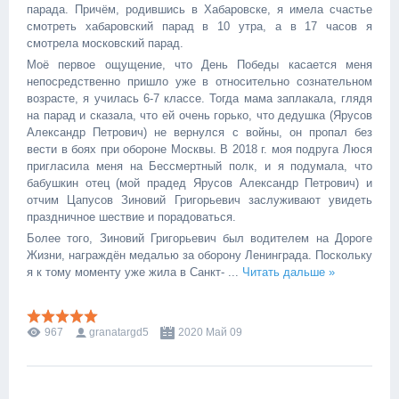
парада. Причём, родившись в Хабаровске, я имела счастье
смотреть хабаровский парад в 10 утра, а в 17 часов я
смотрела московский парад.
Моё первое ощущение, что День Победы касается меня
непосредственно пришло уже в относительно сознательном
возрасте, я училась 6-7 классе. Тогда мама заплакала, глядя
на парад и сказала, что ей очень горько, что дедушка (Ярусов
Александр Петрович) не вернулся с войны, он пропал без
вести в боях при обороне Москвы. В 2018 г. моя подруга Люся
пригласила меня на Бессмертный полк, и я подумала, что
бабушкин отец (мой прадед Ярусов Александр Петрович) и
отчим Цапусов Зиновий Григорьевич заслуживают увидеть
праздничное шествие и порадоваться.
Более того, Зиновий Григорьевич был водителем на Дороге
Жизни, награждён медалью за оборону Ленинграда. Поскольку
я к тому моменту уже жила в Санкт-
...
Читать дальше »
967
granatargd5
2020 Май 09