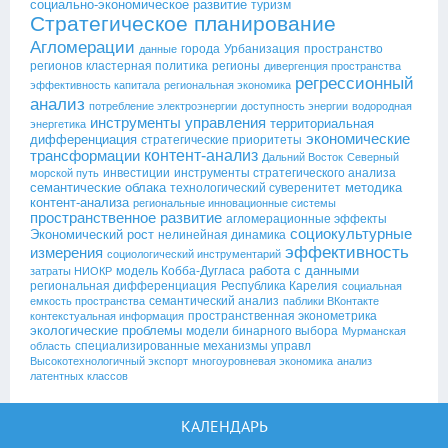
социально-экономическое развитие
туризм
Стратегическое планирование
Агломерации
города
Урбанизация
пространство
данные
регионов
кластерная политика
регионы
дивергенция пространства
регрессионный
эффективность капитала
региональная экономика
анализ
потребление электроэнергии
доступность энергии
водородная
инструменты управления
территориальная
энергетика
экономические
дифференциация
стратегические приоритеты
контент-анализ
трансформации
Дальний Восток
Северный
инвестиции
инструменты стратегического анализа
морской путь
семантические облака
методика
технологический суверенитет
контент-анализа
региональные инновационные системы
пространственное развитие
агломерационные эффекты
социокультурные
Экономический рост
нелинейная динамика
эффективность
измерения
социологический инструментарий
работа с данными
модель Кобба-Дугласа
затраты НИОКР
региональная дифференциация
Республика Карелия
социальная
семантический анализ
емкость пространства
паблики ВКонтакте
пространственная эконометрика
контекстуальная информация
экологические проблемы
модели бинарного выбора
Мурманская
специализированные механизмы управл
область
Высокотехнологичный экспорт
многоуровневая экономика
анализ
латентных классов
КАЛЕНДАРЬ