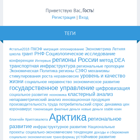
Приветствую Вас
,
Гость
!
Регистрация
|
Вход
ТЕГИ
ПМЭФ
Эконометрика
Летняя
#статьи2018
миграция
оппонирование
грант РНФ
Социологическое исследование
школа
регионы России
метод DEA
конференции
Интервью
транспортная инфраструктура
региональные пропорции
Экономическая Политика
регионы СЗФО
механизмы
уровень и качество
стимулирования роста
неравновесие
жизни
социальное неравенство
экономическое развитие
государственное управление
цифровизация
кластерный анализ
социальное развитие
ноономика
непараметрический анализ
инновационная продукция
потребительский спрос
производительность труда
динамика цен
коронавирус
токенизация
фиатные деньги
новые деньги
stable-коин
Арктика
региональное
блокчейн
Криптовалюта
развитие
инфраструктурное развитие
Национальные
проекты
социально-экономические тенденции
доходы и сбережения
устойчивое развитие
социально-экономические трансформац